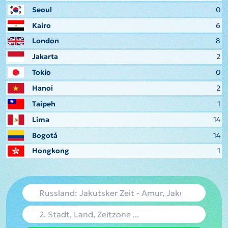
Seoul
0
Kairo
6
London
8
Jakarta
2
Tokio
0
Hanoi
2
Taipeh
1
Lima
14
Bogotá
14
Hongkong
1