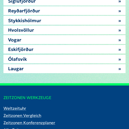
Siglufjörður
»
Reyðarfjörður
»
Stykkishólmur
»
Hvolsvöllur
»
Vogar
»
Eskifjörður
»
Ólafsvík
»
Laugar
»
ZEITZONEN WERKZEUGE
Weltzeituhr
Zeitzonen Vergleich
Zeitzonen Konferenzplaner