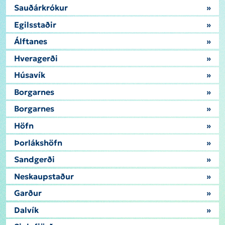
Sauðárkrókur
»
Egilsstaðir
»
Álftanes
»
Hveragerði
»
Húsavík
»
Borgarnes
»
Borgarnes
»
Höfn
»
Þorlákshöfn
»
Sandgerði
»
Neskaupstaður
»
Garður
»
Dalvík
»