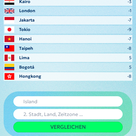
Kairo
-3
London
-1
Jakarta
-7
Tokio
-9
Hanoi
-7
Taipeh
-8
Lima
5
Bogotá
5
Hongkong
-8
VERGLEICHEN