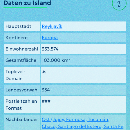
Daten zu Island
Hauptstadt
Reykjavík
Kontinent
Europa
Einwohnerzahl
353.574
Gesamtfläche
103.000 km²
Toplevel-
.is
Domain
Landesvorwahl
354
Postleitzahlen
###
Format
Nachbarländer
Ost (Jujuy, Formosa, Tucumán,
Chaco, Santiago del Estero, Santa Fe,