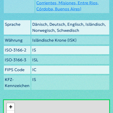
Corrientes, Misiones, Entre Rios,
Córdoba, Buenos Aires)
Sprache
Dänisch, Deutsch, Englisch, Isländisch,
Norwegisch, Schwedisch
Währung
Isländische Krone (ISK)
ISO-3166-2
IS
ISO-3166-3
ISL
FIPS Code
IC
KFZ-
IS
Kennzeichen
+