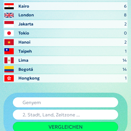
Kairo
6
London
8
Jakarta
2
Tokio
0
Hanoi
2
Taipeh
1
Lima
14
Bogotá
14
Hongkong
1
VERGLEICHEN