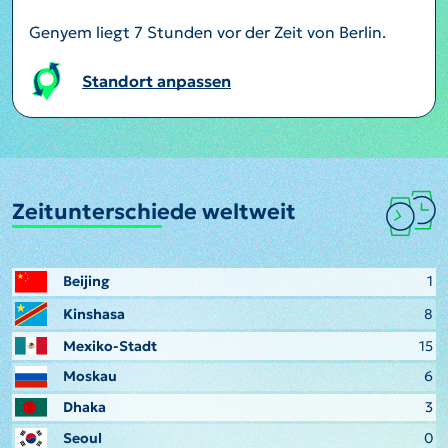
Genyem liegt 7 Stunden vor der Zeit von Berlin.
Standort anpassen
Zeitunterschiede weltweit
Beijing
1
Kinshasa
8
Mexiko-Stadt
15
Moskau
6
Dhaka
3
Seoul
0