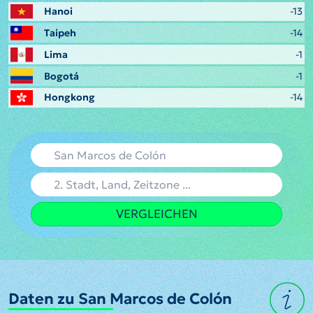
Hanoi
-13
Taipeh
-14
Lima
-1
Bogotá
-1
Hongkong
-14
VERGLEICHEN
Daten zu San Marcos de Colón