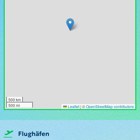
500 km
500 mi
Leaflet
|
©
OpenStreetMap contributors
Flughäfen