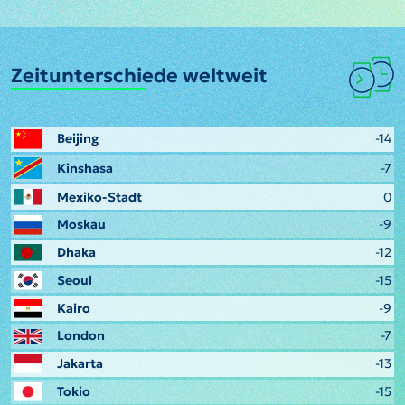
Zeitunterschiede weltweit
Beijing
-14
Kinshasa
-7
Mexiko-Stadt
0
Moskau
-9
Dhaka
-12
Seoul
-15
Kairo
-9
London
-7
Jakarta
-13
Tokio
-15