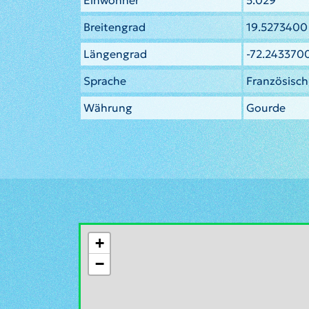
Einwohner
5.029
Breitengrad
19.5273400
Längengrad
-72.243370
Sprache
Französisch,
Währung
Gourde
+
−