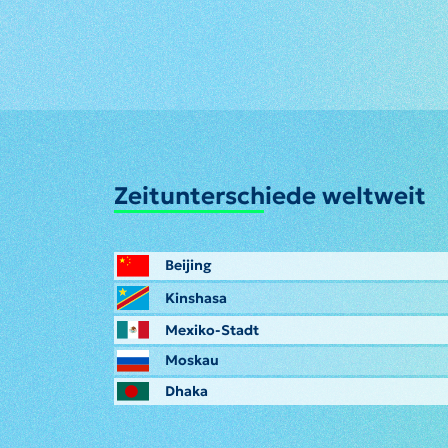
Zeitunterschiede weltweit
Beijing
Kinshasa
Mexiko-Stadt
Moskau
Dhaka