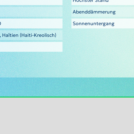
Höchster Stand
Abenddämmerung
0
Sonnenuntergang
 Haïtien (Haiti-Kreolisch)