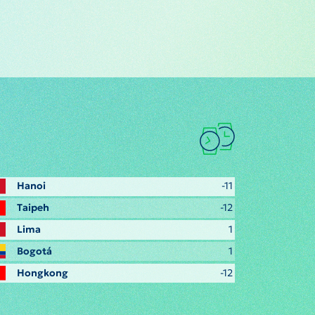
Hanoi
-11
Taipeh
-12
Lima
1
Bogotá
1
Hongkong
-12