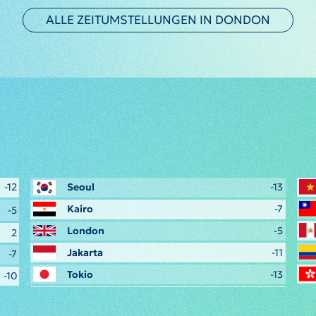
ALLE ZEITUMSTELLUNGEN IN DONDON
-12
Seoul
-13
Kairo
-7
-5
London
-5
2
Jakarta
-11
-7
Tokio
-13
-10