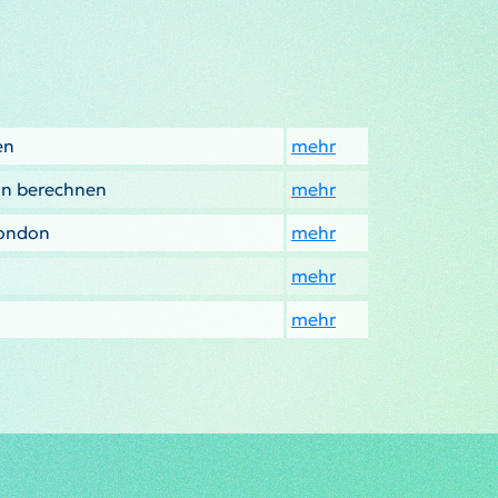
en
mehr
on berechnen
mehr
Dondon
mehr
mehr
mehr