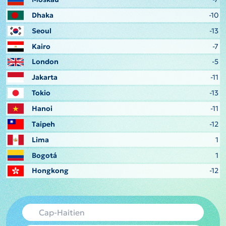
Dhaka
-10
Seoul
-13
Kairo
-7
London
-5
Jakarta
-11
Tokio
-13
Hanoi
-11
Taipeh
-12
Lima
1
Bogotá
1
Hongkong
-12