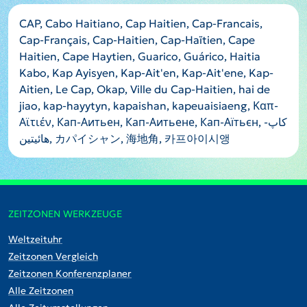
CAP, Cabo Haitiano, Cap Haitien, Cap-Francais,
Cap-Français, Cap-Haitien, Cap-Haïtien, Cape
Haitien, Cape Haytien, Guarico, Guárico, Haitia
Kabo, Kap Ayisyen, Kap-Ait'en, Kap-Ait'ene, Kap-
Aitien, Le Cap, Okap, Ville du Cap-Haitien, hai de
jiao, kap-hayytyn, kapaishan, kapeuaisiaeng, Καπ-
Αϊτιέν, Кап-Аитьен, Кап-Аитьене, Кап-Аїтьєн, کاپ-
هائیتین, カパイシャン, 海地角, 카프아이시앵
ZEITZONEN WERKZEUGE
Weltzeituhr
Zeitzonen Vergleich
Zeitzonen Konferenzplaner
Alle Zeitzonen