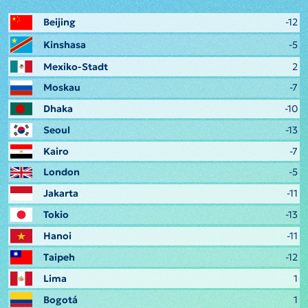
Beijing
-12
Kinshasa
-5
Mexiko-Stadt
2
Moskau
-7
Dhaka
-10
Seoul
-13
Kairo
-7
London
-5
Jakarta
-11
Tokio
-13
Hanoi
-11
Taipeh
-12
Lima
1
Bogotá
1