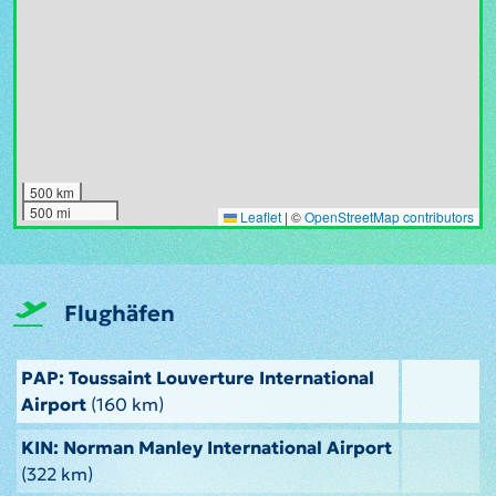
500 km
500 mi
Leaflet
|
©
OpenStreetMap contributors
Flughäfen
PAP: Toussaint Louverture International
Airport
(160 km)
KIN: Norman Manley International Airport
(322 km)