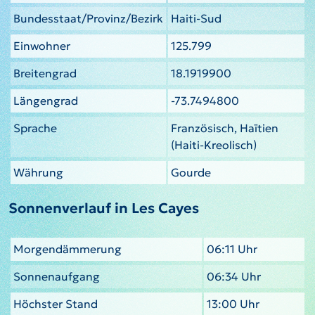
Bundesstaat/Provinz/Bezirk
Haiti-Sud
Einwohner
125.799
Breitengrad
18.1919900
Längengrad
-73.7494800
Sprache
Französisch, Haïtien
(Haiti-Kreolisch)
Währung
Gourde
Sonnenverlauf in Les Cayes
Morgendämmerung
06:11 Uhr
Sonnenaufgang
06:34 Uhr
Höchster Stand
13:00 Uhr