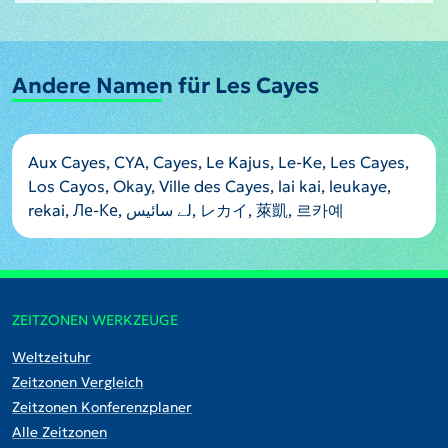
Andere Namen für Les Cayes
Aux Cayes, CYA, Cayes, Le Kajus, Le-Ke, Les Cayes,
Los Cayos, Okay, Ville des Cayes, lai kai, leukaye,
rekai, Ле-Ке, لے سائیس, レカイ, 萊凱, 르카예
ZEITZONEN WERKZEUGE
Weltzeituhr
Zeitzonen Vergleich
Zeitzonen Konferenzplaner
Alle Zeitzonen