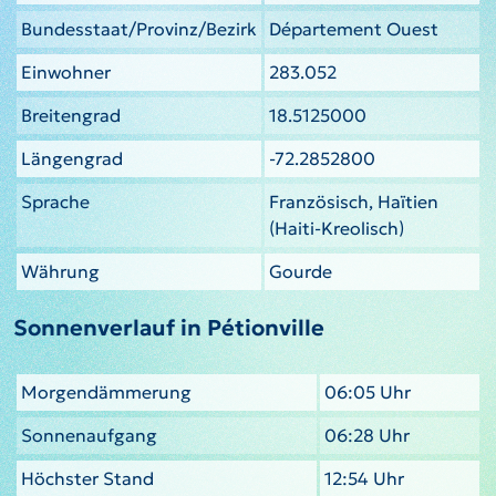
Bundesstaat/Provinz/Bezirk
Département Ouest
Einwohner
283.052
Breitengrad
18.5125000
Längengrad
-72.2852800
Sprache
Französisch, Haïtien
(Haiti-Kreolisch)
Währung
Gourde
Sonnenverlauf in Pétionville
Morgendämmerung
06:05 Uhr
Sonnenaufgang
06:28 Uhr
Höchster Stand
12:54 Uhr