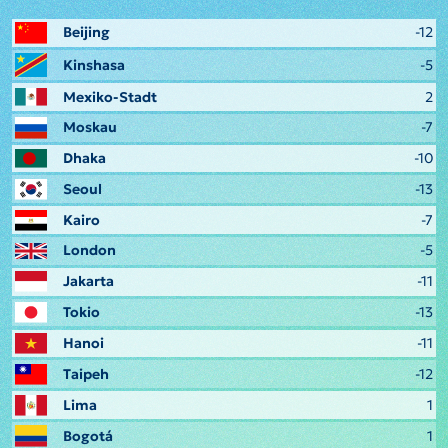
Beijing
-12
Kinshasa
-5
Mexiko-Stadt
2
Moskau
-7
Dhaka
-10
Seoul
-13
Kairo
-7
London
-5
Jakarta
-11
Tokio
-13
Hanoi
-11
Taipeh
-12
Lima
1
Bogotá
1