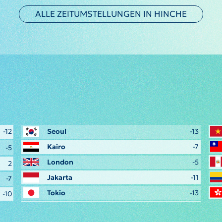
ALLE ZEITUMSTELLUNGEN IN HINCHE
-12
Seoul
-13
Kairo
-7
-5
London
-5
2
Jakarta
-11
-7
Tokio
-13
-10