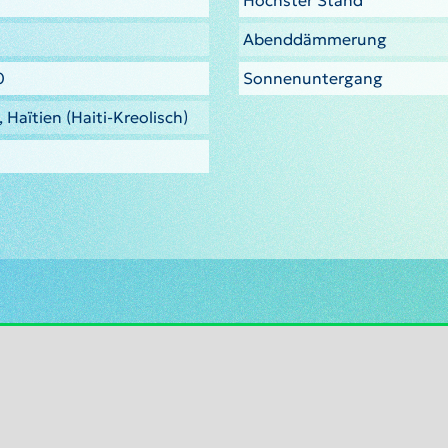
Höchster Stand
Abenddämmerung
0
Sonnenuntergang
 Haïtien (Haiti-Kreolisch)