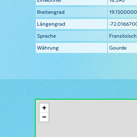
Einwohner
18.590
Breitengrad
19.1500000
Längengrad
-72.016670
Sprache
Französisch,
Währung
Gourde
+
−