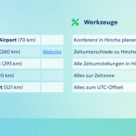
Werkzeuge
Airport
(70 km)
Konferenz in Hinche plane
(260 km)
Website
Zeitunterschiede zu Hinch
t
(293 km)
Alle Zeitumstellungen in H
90 km)
Alles zur Zeitzone
t
(521 km)
Alles zum UTC-Offset