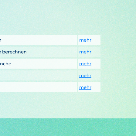
n
mehr
e berechnen
mehr
inche
mehr
mehr
mehr