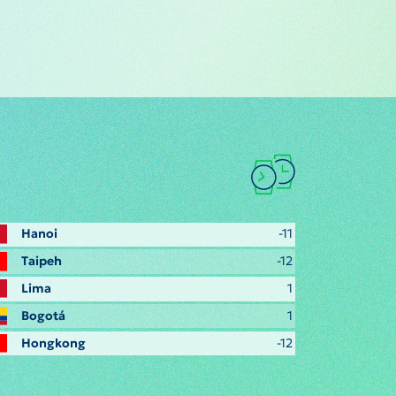
Hanoi
-11
Taipeh
-12
Lima
1
Bogotá
1
Hongkong
-12