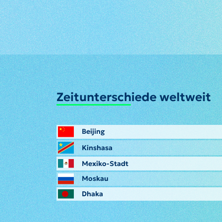
Zeitunterschiede weltweit
Beijing
Kinshasa
Mexiko-Stadt
Moskau
Dhaka