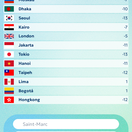
Dhaka
-10
Seoul
-13
Kairo
-7
London
-5
Jakarta
-11
Tokio
-13
Hanoi
-11
Taipeh
-12
Lima
1
Bogotá
1
Hongkong
-12