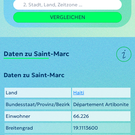
VERGLEICHEN
Daten zu Saint-Marc
Daten zu Saint-Marc
Land
Haiti
Bundesstaat/Provinz/Bezirk
Département Artibonite
Einwohner
66.226
Breitengrad
19.1113600