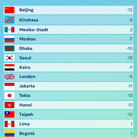
Beijing
-12
Kinshasa
-5
Mexiko-Stadt
2
Moskau
-7
Dhaka
-10
Seoul
-13
Kairo
-7
London
-5
Jakarta
-11
Tokio
-13
Hanoi
-11
Taipeh
-12
Lima
1
Bogotá
1