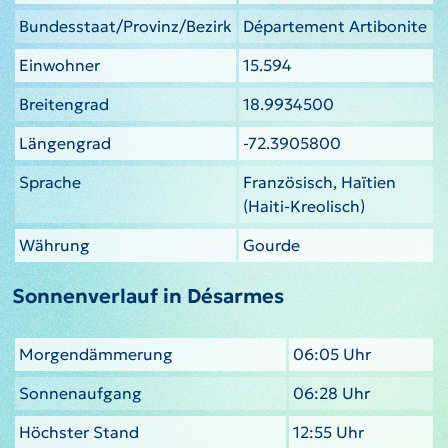
Bundesstaat/Provinz/Bezirk
Département Artibonite
Einwohner
15.594
Breitengrad
18.9934500
Längengrad
-72.3905800
Sprache
Französisch, Haïtien
(Haiti-Kreolisch)
Währung
Gourde
Sonnenverlauf in Désarmes
Morgendämmerung
06:05 Uhr
Sonnenaufgang
06:28 Uhr
Höchster Stand
12:55 Uhr