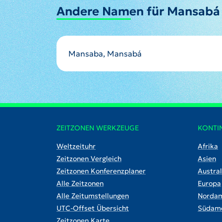
Andere Namen für Mansabá
Mansaba, Mansabá
ZEITZONEN WERKZEUGE
KONTI
Weltzeituhr
Afrika
Zeitzonen Vergleich
Asien
Zeitzonen Konferenzplaner
Austral
Alle Zeitzonen
Europa
Alle Zeitumstellungen
Nordam
UTC-Offset Übersicht
Südame
Zeitzonen Karte