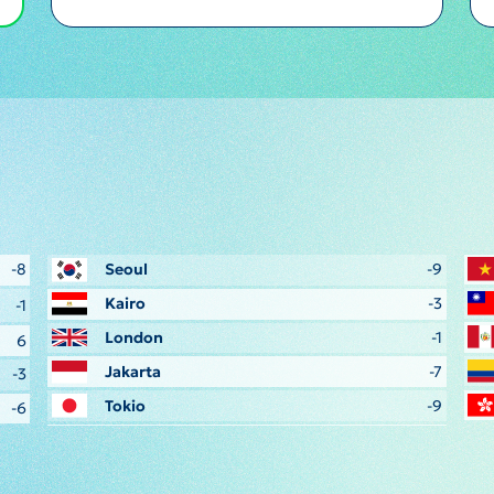
-8
Seoul
-9
Kairo
-3
-1
London
-1
6
Jakarta
-7
-3
Tokio
-9
-6