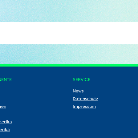
NENTE
SERVICE
News
Datenschutz
ien
Impressum
erika
rika