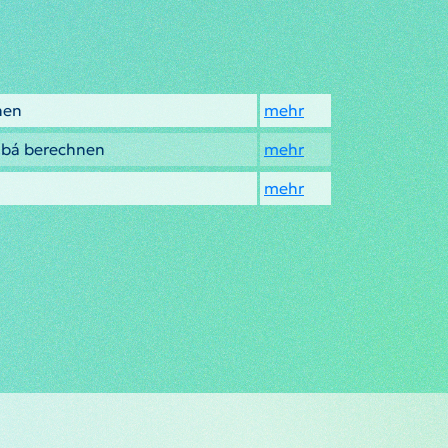
nen
mehr
abá berechnen
mehr
mehr