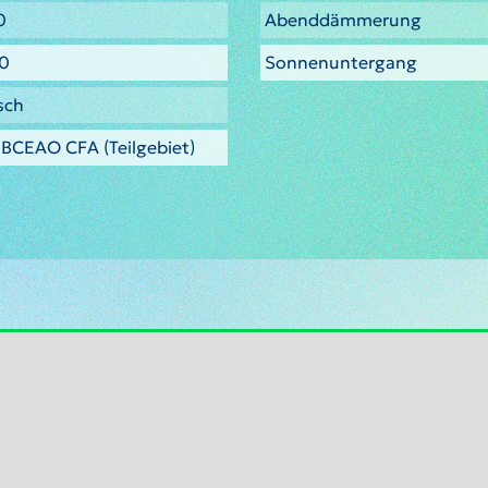
0
Abenddämmerung
00
Sonnenuntergang
sch
BCEAO CFA (Teilgebiet)