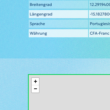
Breitengrad
12.291940
Längengrad
-15.18278
Sprache
Portugiesi
Währung
CFA-Franc 
+
−