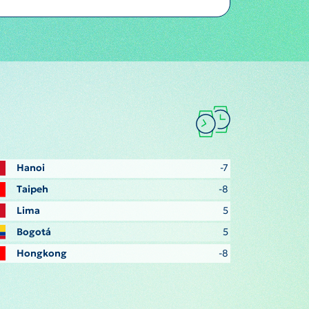
Hanoi
-7
Taipeh
-8
Lima
5
Bogotá
5
Hongkong
-8