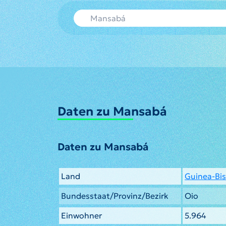
Daten zu Mansabá
Daten zu Mansabá
Land
Guinea-Bi
Bundesstaat/Provinz/Bezirk
Oio
Einwohner
5.964