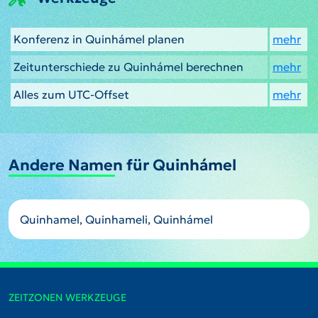
Konferenz in Quinhámel planen
mehr
Zeitunterschiede zu Quinhámel berechnen
mehr
Alles zum UTC-Offset
mehr
Andere Namen für Quinhámel
Quinhamel, Quinhameli, Quinhámel
ZEITZONEN WERKZEUGE