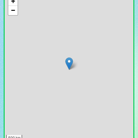
+
−
500 km