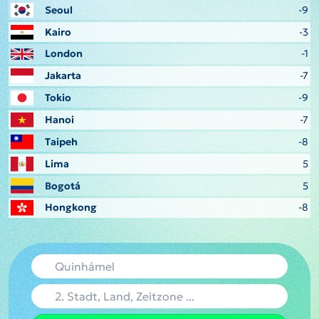
Seoul
-9
Kairo
-3
London
-1
Jakarta
-7
Tokio
-9
Hanoi
-7
Taipeh
-8
Lima
5
Bogotá
5
Hongkong
-8