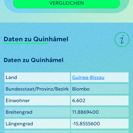
VERGLEICHEN
Daten zu Quinhámel
Daten zu Quinhámel
Land
Guinea-Bissau
Bundesstaat/Provinz/Bezirk
Biombo
Einwohner
6.602
Breitengrad
11.8869400
Längengrad
-15.8555600