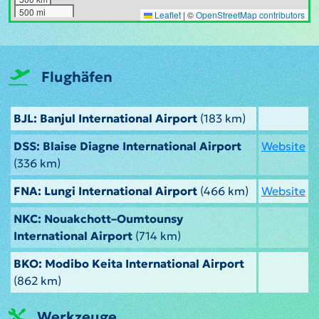
500 mi
Leaflet
|
©
OpenStreetMap contributors
Flughäfen
BJL: Banjul International Airport
(183 km)
DSS: Blaise Diagne International Airport
Website
(336 km)
FNA: Lungi International Airport
(466 km)
Website
NKC: Nouakchott–Oumtounsy
International Airport
(714 km)
BKO: Modibo Keita International Airport
(862 km)
Werkzeuge