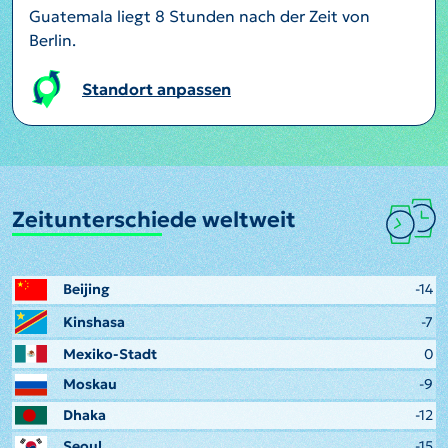
Guatemala liegt 8 Stunden nach der Zeit von
Berlin.
Standort anpassen
Zeitunterschiede weltweit
Beijing
-14
Kinshasa
-7
Mexiko-Stadt
0
Moskau
-9
Dhaka
-12
Seoul
-15