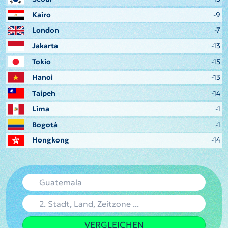
Kairo
-9
London
-7
Jakarta
-13
Tokio
-15
Hanoi
-13
Taipeh
-14
Lima
-1
Bogotá
-1
Hongkong
-14
VERGLEICHEN