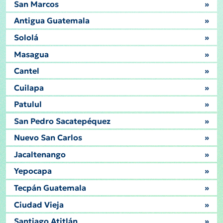
San Marcos
»
Antigua Guatemala
»
Sololá
»
Masagua
»
Cantel
»
Cuilapa
»
Patulul
»
San Pedro Sacatepéquez
»
Nuevo San Carlos
»
Jacaltenango
»
Yepocapa
»
Tecpán Guatemala
»
Ciudad Vieja
»
Santiago Atitlán
»