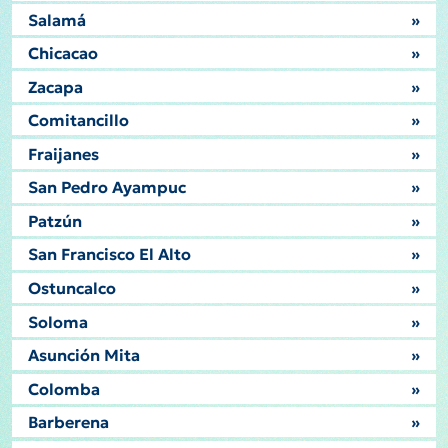
Salamá
»
Chicacao
»
Zacapa
»
Comitancillo
»
Fraijanes
»
San Pedro Ayampuc
»
Patzún
»
San Francisco El Alto
»
Ostuncalco
»
Soloma
»
Asunción Mita
»
Colomba
»
Barberena
»