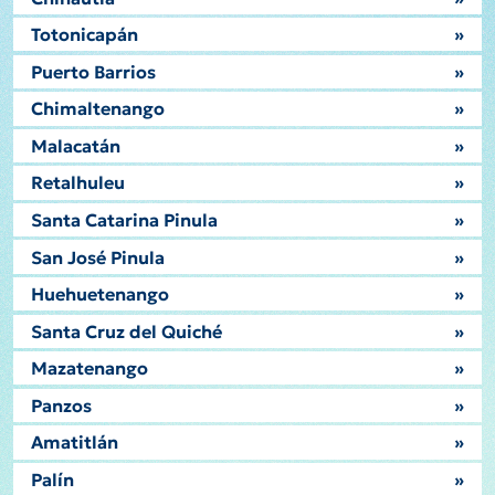
Totonicapán
»
Puerto Barrios
»
Chimaltenango
»
Malacatán
»
Retalhuleu
»
Santa Catarina Pinula
»
San José Pinula
»
Huehuetenango
»
Santa Cruz del Quiché
»
Mazatenango
»
Panzos
»
Amatitlán
»
Palín
»