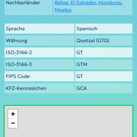
Nachbarländer
Belize
,
El Salvador
,
Honduras
,
Mexiko
Sprache
Spanisch
Währung
Quetzal (GTQ)
ISO-3166-2
GT
ISO-3166-3
GTM
FIPS Code
GT
KFZ-Kennzeichen
GCA
+
−