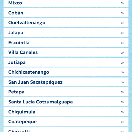
Mixco
»
Cobán
»
Quetzaltenango
»
Jalapa
»
Escuintla
»
Villa Canales
»
Jutiapa
»
Chichicastenango
»
San Juan Sacatepéquez
»
Petapa
»
Santa Lucía Cotzumalguapa
»
Chiquimula
»
Coatepeque
»
Chinautla
»