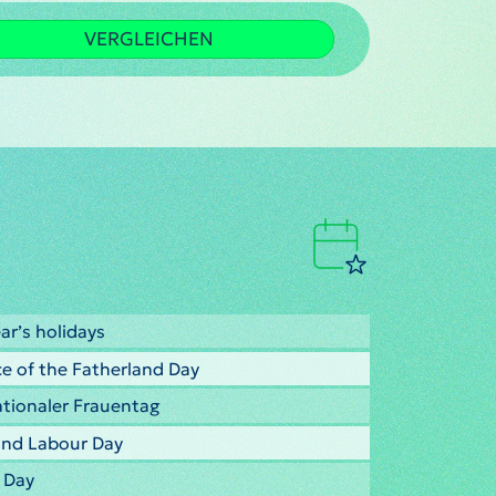
VERGLEICHEN
ar’s holidays
e of the Fatherland Day
ationaler Frauentag
 and Labour Day
y Day