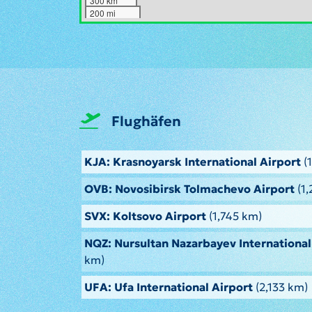
300 km
200 mi
Flughäfen
KJA: Krasnoyarsk International Airport
(
OVB: Novosibirsk Tolmachevo Airport
(1,
SVX: Koltsovo Airport
(1,745 km)
NQZ: Nursultan Nazarbayev International
km)
UFA: Ufa International Airport
(2,133 km)