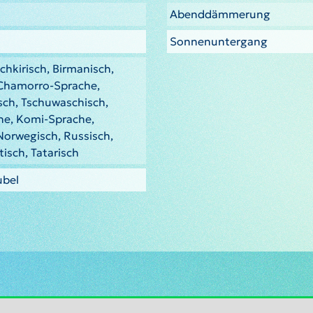
Abenddämmerung
Sonnenuntergang
chkirisch, Birmanisch,
 Chamorro-Sprache,
sch, Tschuwaschisch,
he, Komi-Sprache,
Norwegisch, Russisch,
tisch, Tatarisch
ubel