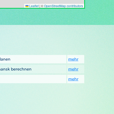
Leaflet
|
©
OpenStreetMap contributors
lanen
mehr
khansk berechnen
mehr
mehr