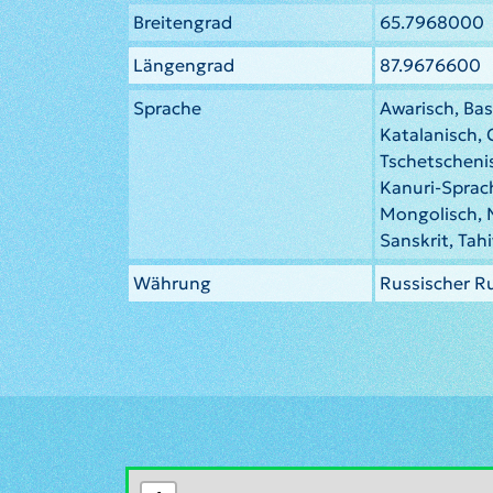
Breitengrad
65.7968000
Längengrad
87.9676600
Sprache
Awarisch, Bas
Katalanisch,
Tschetscheni
Kanuri-Sprac
Mongolisch, 
Sanskrit, Tahi
Währung
Russischer R