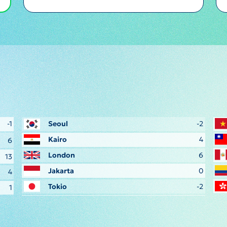
-1
Seoul
-2
Kairo
4
6
London
6
13
Jakarta
0
4
Tokio
-2
1