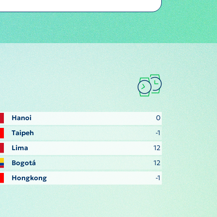
Hanoi
0
Taipeh
-1
Lima
12
Bogotá
12
Hongkong
-1