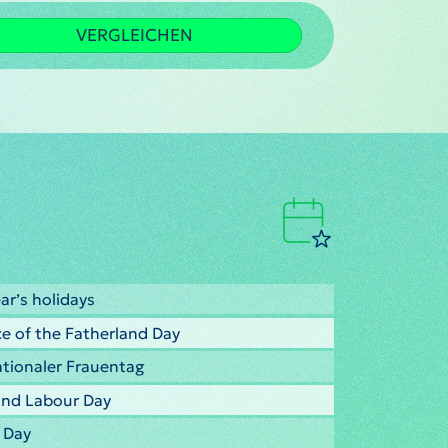
VERGLEICHEN
ar’s holidays
e of the Fatherland Day
ationaler Frauentag
 and Labour Day
y Day