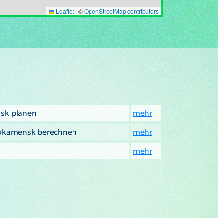
Leaflet
|
©
OpenStreetMap contributors
sk planen
mehr
nokamensk berechnen
mehr
mehr