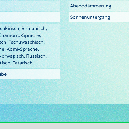
Abenddämmerung
Sonnenuntergang
chkirisch, Birmanisch,
 Chamorro-Sprache,
sch, Tschuwaschisch,
he, Komi-Sprache,
Norwegisch, Russisch,
tisch, Tatarisch
ubel