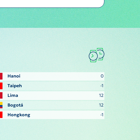
Hanoi
0
Taipeh
-1
Lima
12
Bogotá
12
Hongkong
-1