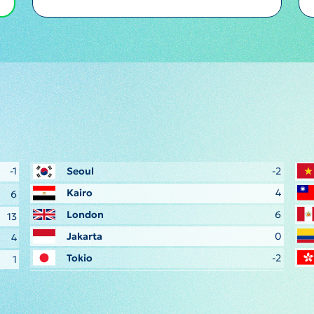
-1
Seoul
-2
Kairo
4
6
London
6
13
Jakarta
0
4
Tokio
-2
1