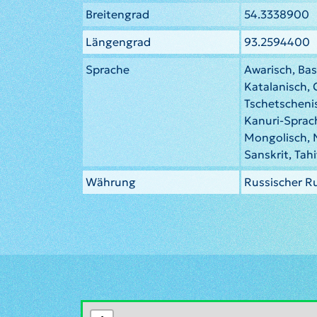
Breitengrad
54.3338900
Längengrad
93.2594400
Sprache
Awarisch, Bas
Katalanisch,
Tschetscheni
Kanuri-Sprac
Mongolisch, 
Sanskrit, Tahi
Währung
Russischer R