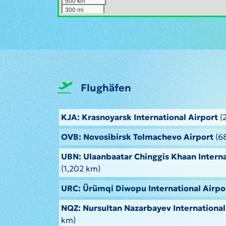
500 km
300 mi
Flughäfen
KJA: Krasnoyarsk International Airport
(
OVB: Novosibirsk Tolmachevo Airport
(6
UBN: Ulaanbaatar Chinggis Khaan Interna
(1,202 km)
URC: Ürümqi Diwopu International Airpo
NQZ: Nursultan Nazarbayev International
km)