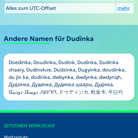
Alles zum UTC-Offset
mehr
Andere Namen für Dudinka
Doedinka, Doudinka, Dudink, Dudinka, Dudinka
shaary, Dudinskoe, Dudzinka, Dugyinka, doudinka,
du jin ka, dudinka, dwbynka, dwdynka, dwdynqh,
Дудзінка, Дудинка, Дудинка шаары, Дудінка,
דודינקה, دوبینکا, دودينكا, ドゥディンカ, 杜金卡, 두딘카
ZEITZONEN WERKZEUGE
Weltzeituhr