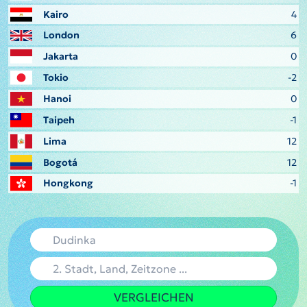
Kairo
4
London
6
Jakarta
0
Tokio
-2
Hanoi
0
Taipeh
-1
Lima
12
Bogotá
12
Hongkong
-1
VERGLEICHEN