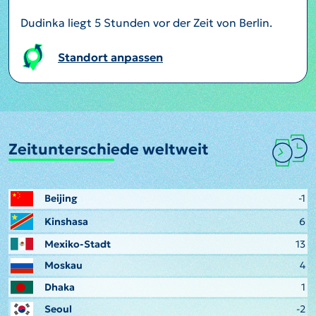
Dudinka liegt 5 Stunden vor der Zeit von Berlin.
Standort anpassen
Zeitunterschiede weltweit
Beijing
-1
Kinshasa
6
Mexiko-Stadt
13
Moskau
4
Dhaka
1
Seoul
-2