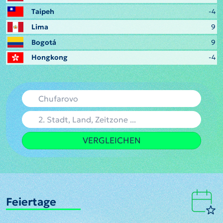
Taipeh
-4
Lima
9
Bogotá
9
Hongkong
-4
VERGLEICHEN
Feiertage