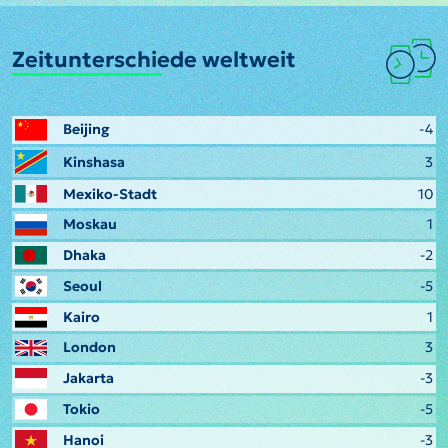
Zeitunterschiede weltweit
Beijing
-4
Kinshasa
3
Mexiko-Stadt
10
Moskau
1
Dhaka
-2
Seoul
-5
Kairo
1
London
3
Jakarta
-3
Tokio
-5
Hanoi
-3