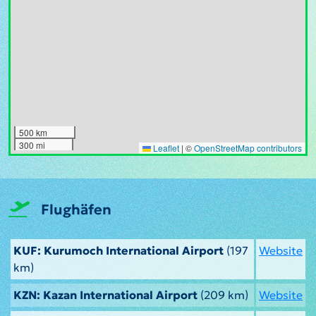
500 km
300 mi
Leaflet
|
©
OpenStreetMap contributors
Flughäfen
KUF: Kurumoch International Airport
(197
Website
km)
KZN: Kazan International Airport
(209 km)
Website