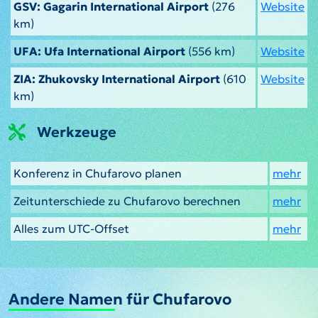
GSV: Gagarin International Airport
(276
Website
km)
UFA: Ufa International Airport
(556 km)
Website
ZIA: Zhukovsky International Airport
(610
Website
km)
Werkzeuge
Konferenz in Chufarovo planen
mehr
Zeitunterschiede zu Chufarovo berechnen
mehr
Alles zum UTC-Offset
mehr
Andere Namen für Chufarovo