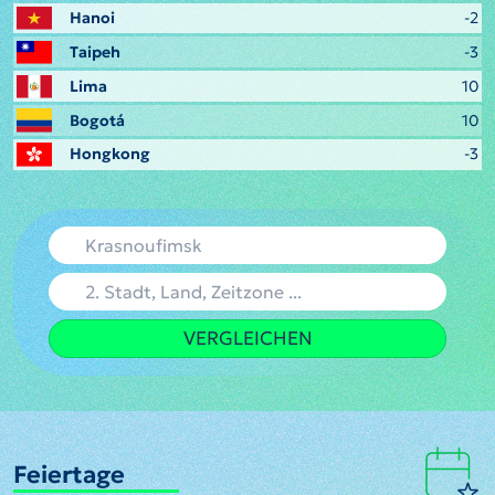
Hanoi
-2
Taipeh
-3
Lima
10
Bogotá
10
Hongkong
-3
VERGLEICHEN
Feiertage