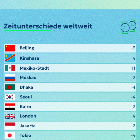
Zeitunterschiede weltweit
Beijing
-3
Kinshasa
4
Mexiko-Stadt
11
Moskau
2
Dhaka
-1
Seoul
-4
Kairo
2
London
4
Jakarta
-2
Tokio
-4