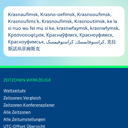
Krasnaufimsk, Krasno-oefimsk, Krasnooufimsk,
Krasnoufims'k, Krasnoufimsk, Krasnoutimsk, ke la
si nuo wu fei mu si ke, krasnwfaymsk, krasnwfymsk,
Κρασνοουφίμσκ, Краснаўфімск, Красноуфимск,
Красноуфимськ, كراسنوفايمسك, کراسنوفیمسک, 克拉
斯諾烏菲姆斯克
ZEITZONEN WERKZEUGE
Weltzeituhr
Zeitzonen Vergleich
Zeitzonen Konferenzplaner
Alle Zeitzonen
Alle Zeitumstellungen
UTC-Offset Übersicht