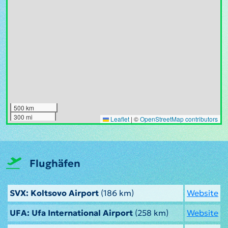
500 km
300 mi
Leaflet
|
©
OpenStreetMap contributors
Flughäfen
SVX: Koltsovo Airport
(186 km)
Website
UFA: Ufa International Airport
(258 km)
Website