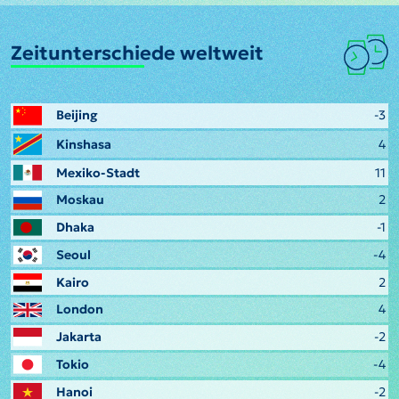
Zeitunterschiede weltweit
Beijing
-3
Kinshasa
4
Mexiko-Stadt
11
Moskau
2
Dhaka
-1
Seoul
-4
Kairo
2
London
4
Jakarta
-2
Tokio
-4
Hanoi
-2