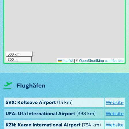
500 km
300 mi
Leaflet
|
©
OpenStreetMap contributors
Flughäfen
SVX: Koltsovo Airport
(13 km)
Website
UFA: Ufa International Airport
(398 km)
Website
KZN: Kazan International Airport
(734 km)
Website