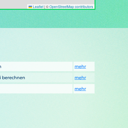
Leaflet
|
©
OpenStreetMap contributors
n
mehr
ki berechnen
mehr
mehr