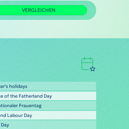
VERGLEICHEN
ar’s holidays
e of the Fatherland Day
ationaler Frauentag
 and Labour Day
y Day