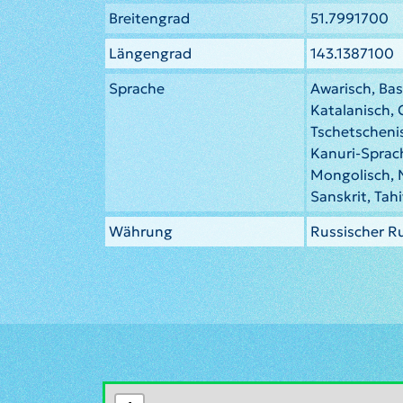
Breitengrad
51.7991700
Längengrad
143.1387100
Sprache
Awarisch, Bas
Katalanisch,
Tschetscheni
Kanuri-Sprac
Mongolisch, 
Sanskrit, Tahi
Währung
Russischer R