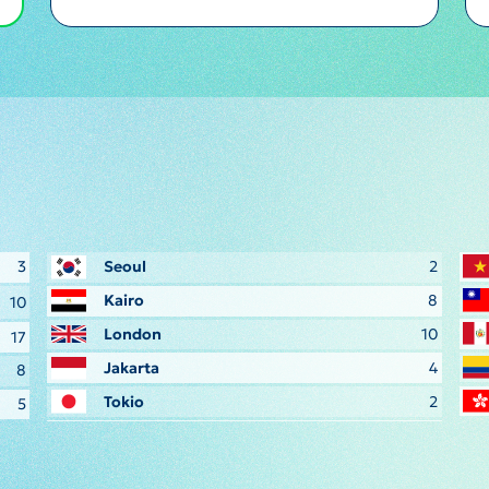
3
Seoul
2
Kairo
8
10
London
10
17
Jakarta
4
8
Tokio
2
5