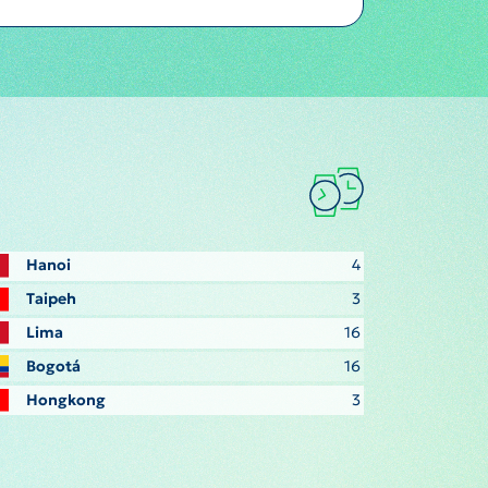
Hanoi
4
Taipeh
3
Lima
16
Bogotá
16
Hongkong
3