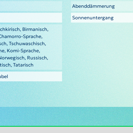
Abenddämmerung
Sonnenuntergang
chkirisch, Birmanisch,
 Chamorro-Sprache,
sch, Tschuwaschisch,
he, Komi-Sprache,
Norwegisch, Russisch,
tisch, Tatarisch
ubel