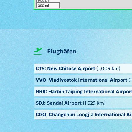
500 km
300 mi
Flughäfen
CTS: New Chitose Airport
(1,009 km)
VVO: Vladivostok International Airport
(
HRB: Harbin Taiping International Airpor
SDJ: Sendai Airport
(1,529 km)
CGQ: Changchun Longjia International Ai