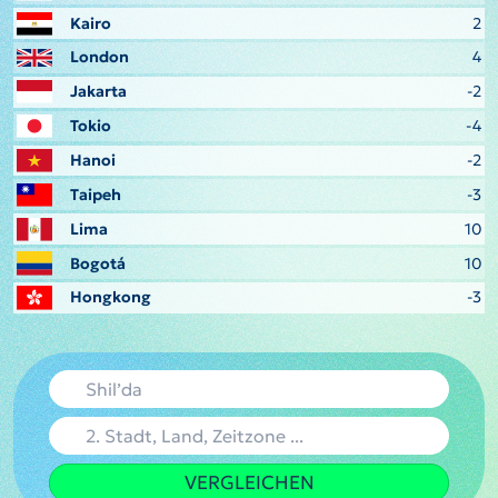
Kairo
2
London
4
Jakarta
-2
Tokio
-4
Hanoi
-2
Taipeh
-3
Lima
10
Bogotá
10
Hongkong
-3
VERGLEICHEN