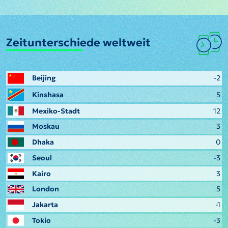
Zeitunterschiede weltweit
Beijing
-2
Kinshasa
5
Mexiko-Stadt
12
Moskau
3
Dhaka
0
Seoul
-3
Kairo
3
London
5
Jakarta
-1
Tokio
-3