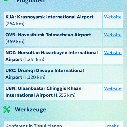
Flughäfen
KJA: Krasnoyarsk International Airport
Website
(264 km)
OVB: Novosibirsk Tolmachevo Airport
Website
(369 km)
NQZ: Nursultan Nazarbayev International
Website
Airport
(1,231 km)
URC: Ürümqi Diwopu International
Airport
(1,320 km)
UBN: Ulaanbaatar Chinggis Khaan
Website
International Airport
(1,555 km)
Werkzeuge
Konferenz in Tissul planen
mehr