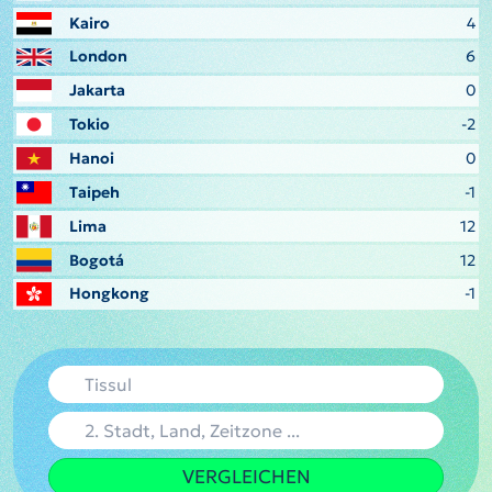
Kairo
4
London
6
Jakarta
0
Tokio
-2
Hanoi
0
Taipeh
-1
Lima
12
Bogotá
12
Hongkong
-1
VERGLEICHEN