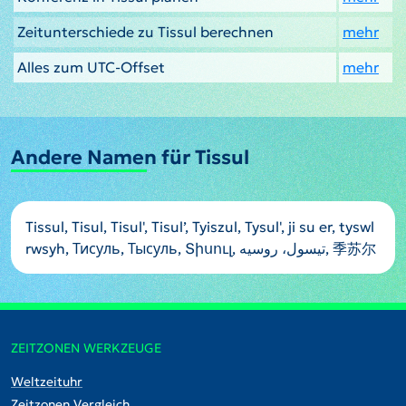
Zeitunterschiede zu Tissul berechnen
mehr
Alles zum UTC-Offset
mehr
Andere Namen für Tissul
Tissul, Tisul, Tisul', Tisul’, Tyiszul, Tysul', ji su er, tyswl
rwsyh, Тисуль, Тысуль, Տիսուլ, تیسول، روسیه, 季苏尔
ZEITZONEN WERKZEUGE
Weltzeituhr
Zeitzonen Vergleich