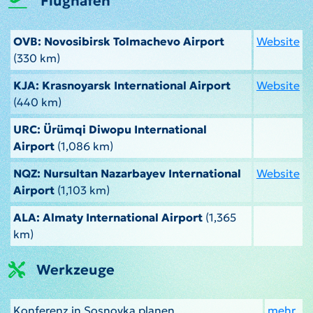
Flughäfen
OVB: Novosibirsk Tolmachevo Airport
Website
(330 km)
KJA: Krasnoyarsk International Airport
Website
(440 km)
URC: Ürümqi Diwopu International
Airport
(1,086 km)
NQZ: Nursultan Nazarbayev International
Website
Airport
(1,103 km)
ALA: Almaty International Airport
(1,365
km)
Werkzeuge
Konferenz in Sosnovka planen
mehr