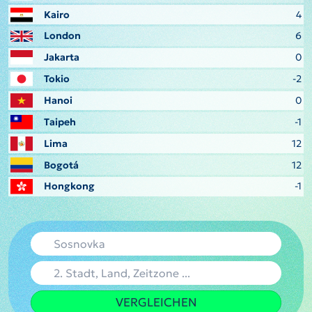
Kairo
4
London
6
Jakarta
0
Tokio
-2
Hanoi
0
Taipeh
-1
Lima
12
Bogotá
12
Hongkong
-1
VERGLEICHEN