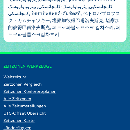
کامچاتسکیی, پٹروپاولوسک-کامچاٹسکی, پیتروپاولووسک
کمچاتسکی, ปิตราปัฟลัฟสค์-คัมชัตสกี, ペトロパブロフス
ク・カムチャツキー, 堪察加彼得巴甫洛夫斯克, 堪察加
的彼得巴甫洛夫斯克, 페트로파블로프스크 캄차스키, 페
트로파블롭스크캄차츠키
ZEITZONEN WERKZEUGE
Weltzeituhr
Zeitzonen Vergleich
Zeitzonen Konferenzplaner
Alle Zeitzonen
Alle Zeitumstellungen
UTC-Offset Übersicht
Zeitzonen Karte
Länderflaggen