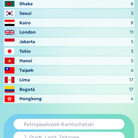
Dhaka
6
Seoul
3
Kairo
9
London
11
Jakarta
5
Tokio
3
Hanoi
5
Taipeh
4
Lima
17
Bogotá
17
Hongkong
4