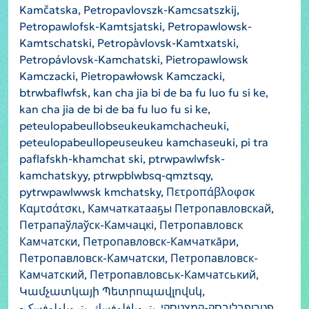
Kamčatska, Petropavlovszk-Kamcsatszkij,
Petropawlofsk-Kamtsjatski, Petropawlowsk-
Kamtschatski, Petropàvlovsk-Kamtxatski,
Petropávlovsk-Kamchatski, Pietropawlowsk
Kamczacki, Pietropawłowsk Kamczacki,
btrwbaflwfsk, kan cha jia bi de ba fu luo fu si ke,
kan cha jia de bi de ba fu luo fu si ke,
peteulopabeullobseukeukamchacheuki,
peteulopabeullopeuseukeu kamchaseuki, pi tra
paflafskh-khamchat ski, ptrwpawlwfsk-
kamchatskyy, ptrwpblwbsq-qmztsqy,
pytrwpawlwwsk kmchatsky, Πετροπάβλοφσκ
Καμτσάτσκι, Камчаткатааҕы Петропавловскай,
Петрапаўлаўск-Камчацкі, Петропавловск
Камчатски, Петропавловск-Камчаткăри,
Петропавловск-Камчатски, Петропавловск-
Камчатский, Петропавловськ-Камчатський,
Կամչատկայի Պետրոպավլովսկ,
פטרופבלובסק-קמצטסקי, بتروبافلوفسك, پتروپاولوفسک-