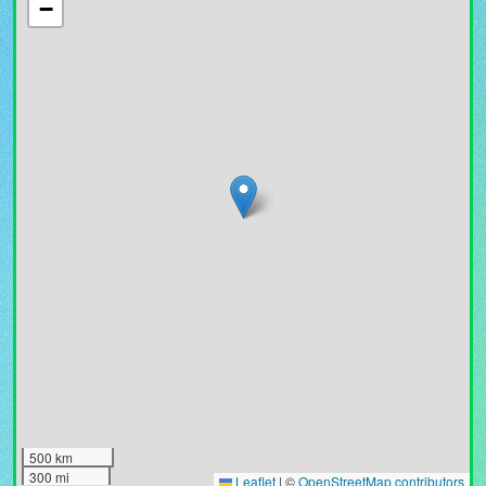
−
500 km
300 mi
Leaflet
|
©
OpenStreetMap contributors