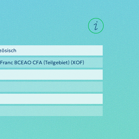
zösisch
Franc BCEAO CFA (Teilgebiet) (XOF)