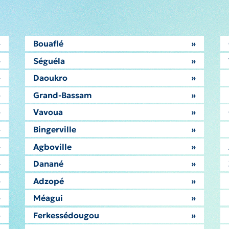
»
Bouaflé
»
»
Séguéla
»
»
Daoukro
»
»
Grand-Bassam
»
»
Vavoua
»
»
Bingerville
»
»
Agboville
»
»
Danané
»
»
Adzopé
»
»
Méagui
»
»
Ferkessédougou
»