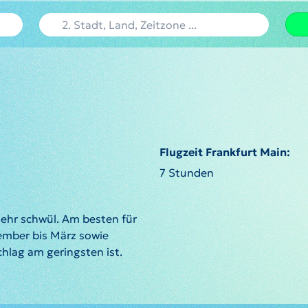
Flugzeit Frankfurt Main:
7 Stunden
sehr schwül. Am besten für
ember bis März sowie
hlag am geringsten ist.