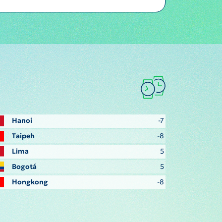
Hanoi
-7
Taipeh
-8
Lima
5
Bogotá
5
Hongkong
-8