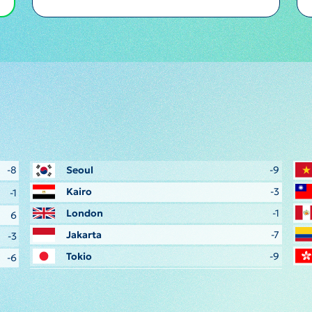
-8
Seoul
-9
Kairo
-3
-1
London
-1
6
Jakarta
-7
-3
Tokio
-9
-6