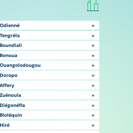
Odienné
»
Tengréla
»
Boundiali
»
Bonoua
»
Ouangolodougou
»
Doropo
»
Affery
»
Zuénoula
»
Diégonéfla
»
Bloléquin
»
Hiré
»