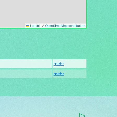
Leaflet
|
©
OpenStreetMap contributors
mehr
mehr