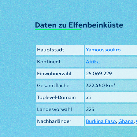
Daten zu Elfenbeinküste
Hauptstadt
Yamoussoukro
Kontinent
Afrika
Einwohnerzahl
25.069.229
Gesamtfläche
322.460 km²
Toplevel-Domain
.ci
Landesvorwahl
225
Nachbarländer
Burkina Faso
,
Ghana
,