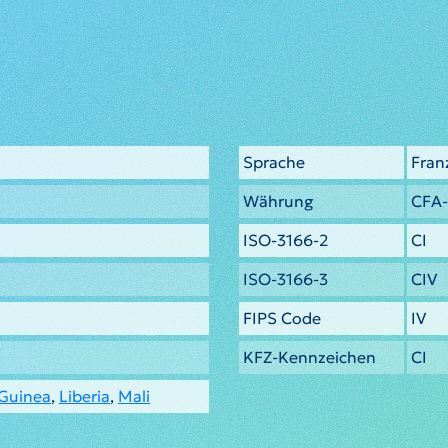
Sprache
Fran
Währung
CFA-
ISO-3166-2
CI
ISO-3166-3
CIV
FIPS Code
IV
KFZ-Kennzeichen
CI
Guinea
,
Liberia
,
Mali