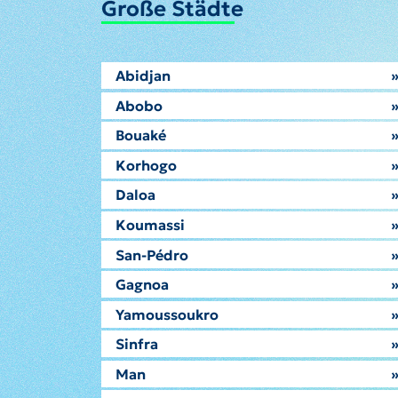
Große Städte
Abidjan
Abobo
Bouaké
Korhogo
Daloa
Koumassi
San-Pédro
Gagnoa
Yamoussoukro
Sinfra
Man