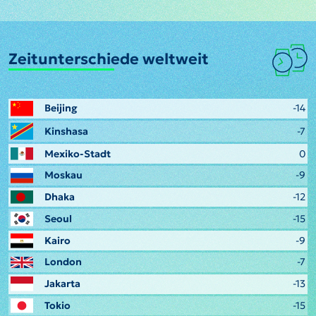
Zeitunterschiede weltweit
Beijing
-14
Kinshasa
-7
Mexiko-Stadt
0
Moskau
-9
Dhaka
-12
Seoul
-15
Kairo
-9
London
-7
Jakarta
-13
Tokio
-15