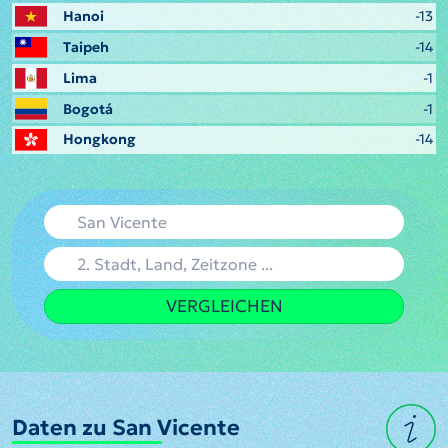
Hanoi
-13
Taipeh
-14
Lima
-1
Bogotá
-1
Hongkong
-14
VERGLEICHEN
Daten zu San Vicente