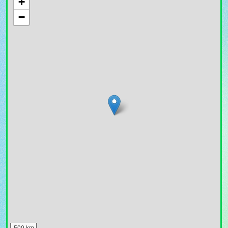
+
−
500 km