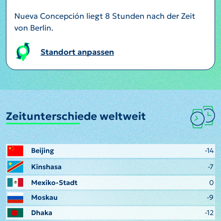
Nueva Concepción liegt 8 Stunden nach der Zeit
von Berlin.
Standort anpassen
Zeitunterschiede weltweit
Beijing
-14
Kinshasa
-7
Mexiko-Stadt
0
Moskau
-9
Dhaka
-12