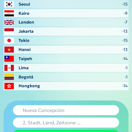
Seoul
-15
Kairo
-9
London
-7
Jakarta
-13
Tokio
-15
Hanoi
-13
Taipeh
-14
Lima
-1
Bogotá
-1
Hongkong
-14