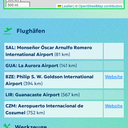
500 mi
Leaflet
|
©
OpenStreetMap contributors
Flughäfen
SAL: Monseñor Óscar Arnulfo Romero
International Airport
(81 km)
GUA: La Aurora Airport
(141 km)
BZE: Philip S. W. Goldson International
Website
Airport
(394 km)
LIR: Guanacaste Airport
(567 km)
CZM: Aeropuerto Internacional de
Website
Cozumel
(752 km)
Werkzeuge