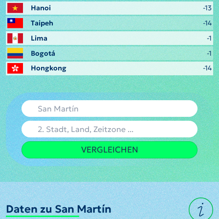
Hanoi
-13
Taipeh
-14
Lima
-1
Bogotá
-1
Hongkong
-14
VERGLEICHEN
Daten zu San Martín