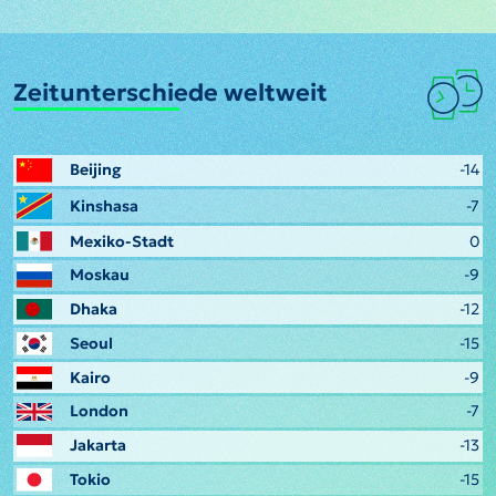
Zeitunterschiede weltweit
Beijing
-14
Kinshasa
-7
Mexiko-Stadt
0
Moskau
-9
Dhaka
-12
Seoul
-15
Kairo
-9
London
-7
Jakarta
-13
Tokio
-15