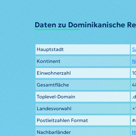
Daten zu Dominikanische Re
Hauptstadt
S
Kontinent
N
Einwohnerzahl
1
Gesamtfläche
4
Toplevel-Domain
.
Landesvorwahl
+
Postleitzahlen Format
#
Nachbarländer
H