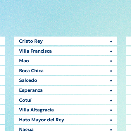
»
Cristo Rey
»
»
Villa Francisca
»
»
Mao
»
»
Boca Chica
»
»
Salcedo
»
»
Esperanza
»
»
Cotuí
»
»
Villa Altagracia
»
»
Hato Mayor del Rey
»
»
Nagua
»