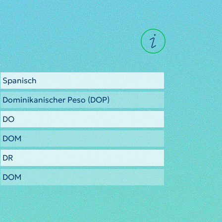
Spanisch
Dominikanischer Peso (DOP)
DO
DOM
DR
DOM