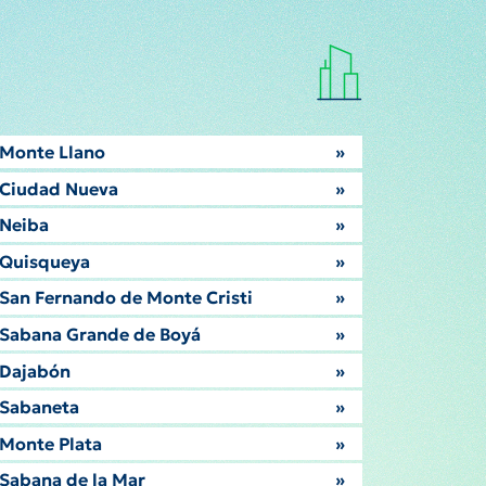
Monte Llano
»
Ciudad Nueva
»
Neiba
»
Quisqueya
»
San Fernando de Monte Cristi
»
Sabana Grande de Boyá
»
Dajabón
»
Sabaneta
»
Monte Plata
»
Sabana de la Mar
»