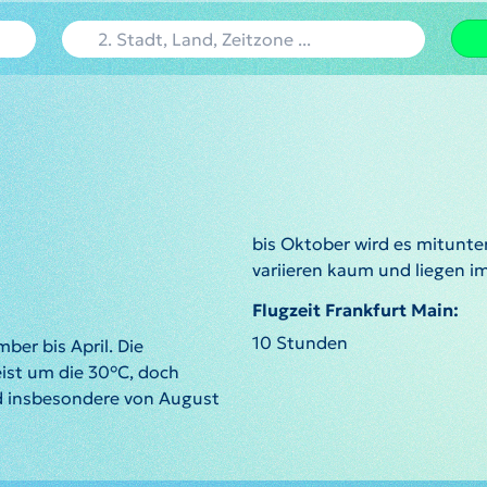
bis Oktober wird es mitunte
variieren kaum und liegen i
Flugzeit Frankfurt Main:
10 Stunden
ber bis April. Die
ist um die 30°C, doch
d insbesondere von August