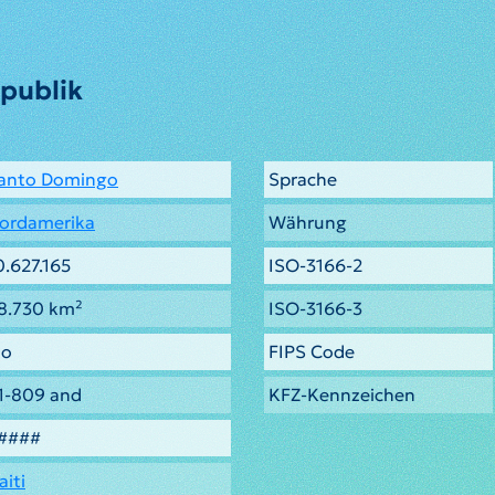
publik
anto Domingo
Sprache
ordamerika
Währung
0.627.165
ISO-3166-2
8.730 km²
ISO-3166-3
do
FIPS Code
1-809 and
KFZ-Kennzeichen
####
aiti