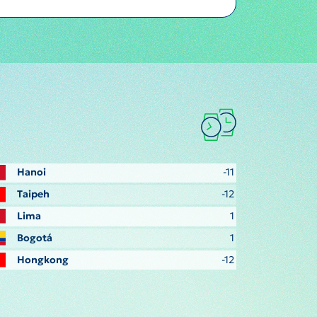
Hanoi
-11
Taipeh
-12
Lima
1
Bogotá
1
Hongkong
-12