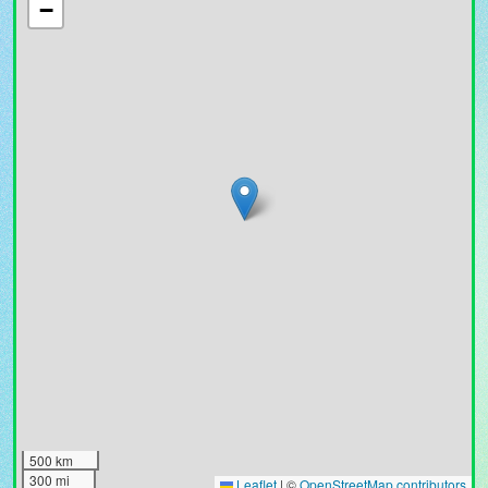
−
500 km
300 mi
Leaflet
|
©
OpenStreetMap contributors