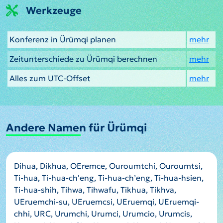
Werkzeuge
Konferenz in Ürümqi planen
mehr
Zeitunterschiede zu Ürümqi berechnen
mehr
Alles zum UTC-Offset
mehr
Andere Namen für Ürümqi
Dihua, Dikhua, OEremce, Ouroumtchi, Ouroumtsi,
Ti-hua, Ti-hua-ch'eng, Ti-hua-ch’eng, Ti-hua-hsien,
Ti-hua-shih, Tihwa, Tihwafu, Tikhua, Tikhva,
UEruemchi-su, UEruemcsi, UEruemqi, UEruemqi-
chhi, URC, Urumchi, Urumci, Urumcio, Urumcis,