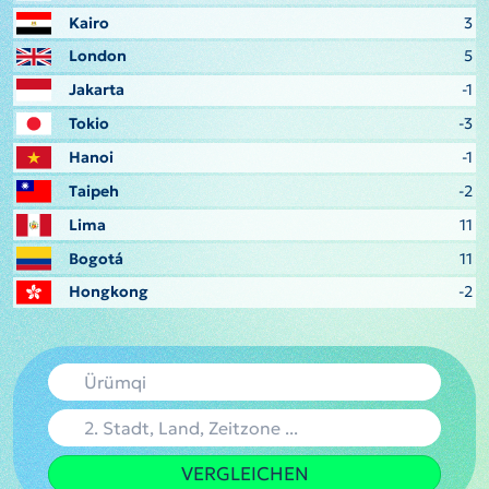
Kairo
3
London
5
Jakarta
-1
Tokio
-3
Hanoi
-1
Taipeh
-2
Lima
11
Bogotá
11
Hongkong
-2
VERGLEICHEN