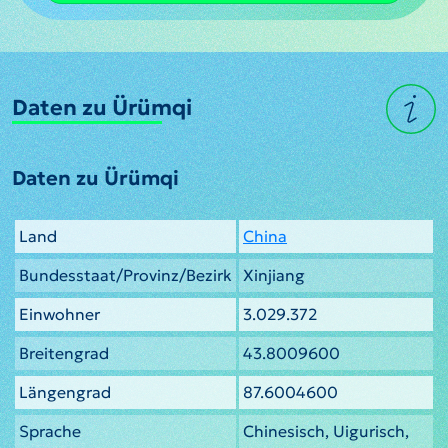
Daten zu Ürümqi
Daten zu Ürümqi
Land
China
Bundesstaat/Provinz/Bezirk
Xinjiang
Einwohner
3.029.372
Breitengrad
43.8009600
Längengrad
87.6004600
Sprache
Chinesisch, Uigurisch,