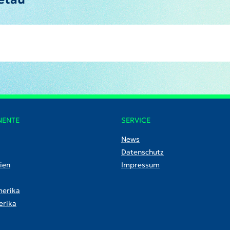
NENTE
SERVICE
News
Datenschutz
ien
Impressum
erika
rika