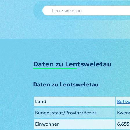
Daten zu Lentsweletau
Daten zu Lentsweletau
Land
Bots
Bundesstaat/Provinz/Bezirk
Kwene
Einwohner
6.653