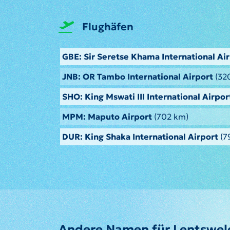
Flughäfen
GBE: Sir Seretse Khama International Ai
JNB: OR Tambo International Airport
(32
SHO: King Mswati III International Airpor
MPM: Maputo Airport
(702 km)
DUR: King Shaka International Airport
(7
Andere Namen für Lentswel