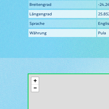
Breitengrad
-24.2
Längengrad
25.85
Sprache
Engli
Währung
Pula
+
−