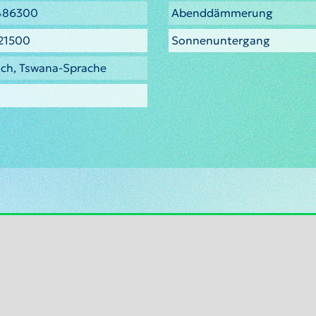
486300
Abenddämmerung
21500
Sonnenuntergang
sch, Tswana-Sprache