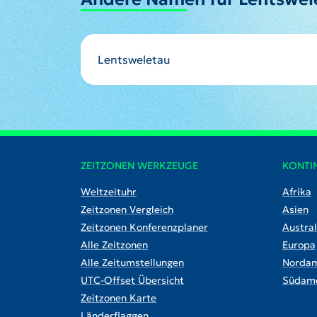
Lentsweletau
ZEITZONEN WERKZEUGE
KONTI
Weltzeituhr
Afrika
Zeitzonen Vergleich
Asien
Zeitzonen Konferenzplaner
Austral
Alle Zeitzonen
Europa
Alle Zeitumstellungen
Nordam
UTC-Offset Übersicht
Südame
Zeitzonen Karte
Länderflaggen