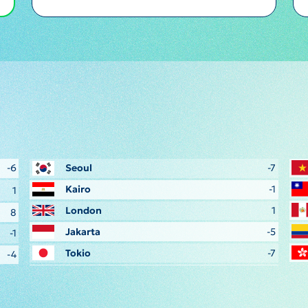
-6
Seoul
-7
Kairo
-1
1
London
1
8
Jakarta
-5
-1
Tokio
-7
-4