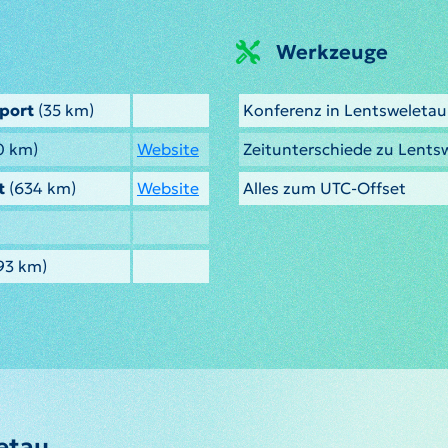
Werkzeuge
rport
(35 km)
Konferenz in Lentsweletau
0 km)
Website
Zeitunterschiede zu Lents
t
(634 km)
Website
Alles zum UTC-Offset
93 km)
etau