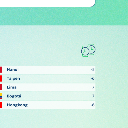
Hanoi
-5
Taipeh
-6
Lima
7
Bogotá
7
Hongkong
-6