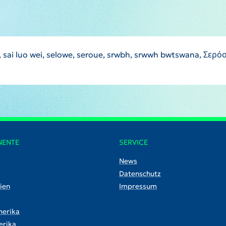
 luo wei, selowe, seroue, srwbh, srwwh bwtswana, Σερόουε, Серова
NENTE
SERVICE
News
Datenschutz
ien
Impressum
erika
rika