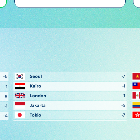
-6
Seoul
-7
Kairo
-1
1
London
1
8
Jakarta
-5
-1
Tokio
-7
-4