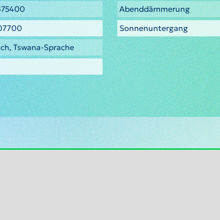
875400
Abenddämmerung
07700
Sonnenuntergang
sch, Tswana-Sprache