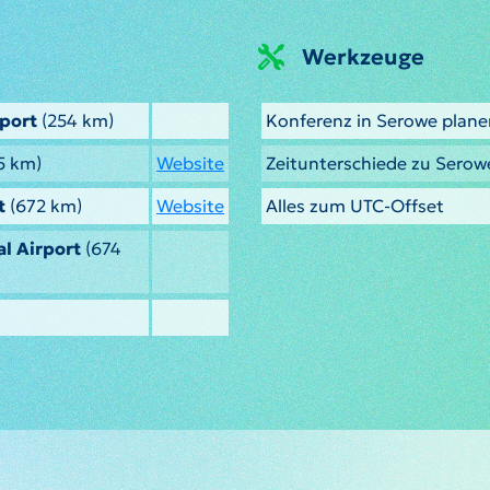
Werkzeuge
rport
(254 km)
Konferenz in Serowe plane
5 km)
Website
Zeitunterschiede zu Sero
t
(672 km)
Website
Alles zum UTC-Offset
l Airport
(674