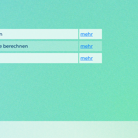
n
mehr
we berechnen
mehr
mehr