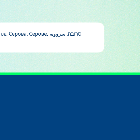
, Серове, סרובה, سرووه،