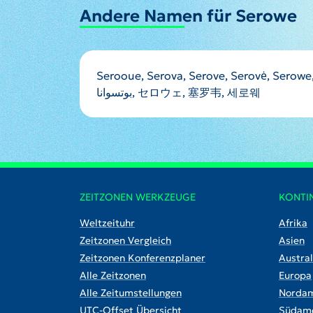
Andere Namen für Serowe
Serooue, Serova, Serove, Serovė, Serowe, sai
بوتسوانا, セロウェ, 塞罗韦, 세로웨
ZEITZONEN WERKZEUGE
KONTI
Weltzeituhr
Afrika
Zeitzonen Vergleich
Asien
Zeitzonen Konferenzplaner
Austral
Alle Zeitzonen
Europa
Alle Zeitumstellungen
Nordam
UTC-Offset Übersicht
Südame