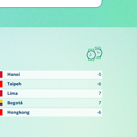
Hanoi
-5
Taipeh
-6
Lima
7
Bogotá
7
Hongkong
-6