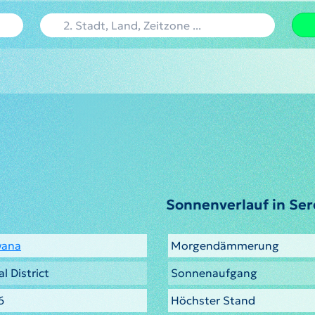
Sonnenverlauf in Se
wana
Morgendämmerung
l District
Sonnenaufgang
6
Höchster Stand