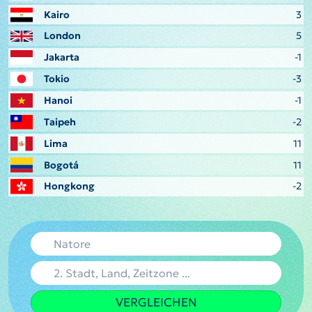
Kairo
3
London
5
Jakarta
-1
Tokio
-3
Hanoi
-1
Taipeh
-2
Lima
11
Bogotá
11
Hongkong
-2
VERGLEICHEN