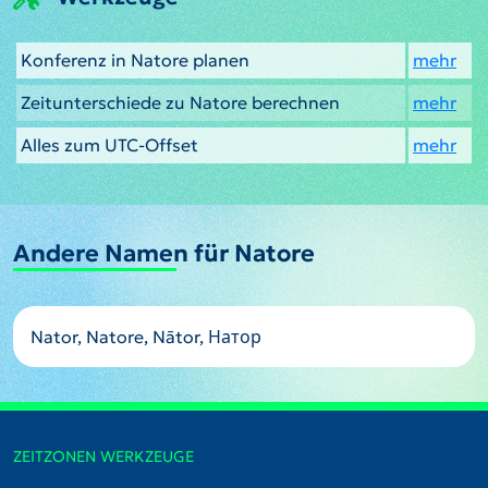
Konferenz in Natore planen
mehr
Zeitunterschiede zu Natore berechnen
mehr
Alles zum UTC-Offset
mehr
Andere Namen für Natore
Nator, Natore, Nātor, Натор
ZEITZONEN WERKZEUGE