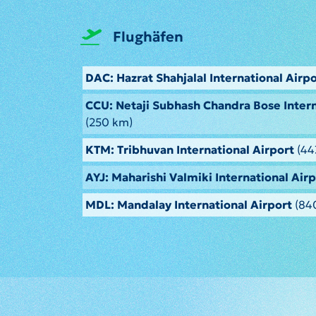
Flughäfen
DAC: Hazrat Shahjalal International Airp
CCU: Netaji Subhash Chandra Bose Intern
(250 km)
KTM: Tribhuvan International Airport
(44
AYJ: Maharishi Valmiki International Air
MDL: Mandalay International Airport
(84