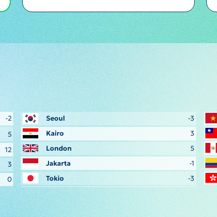
-2
Seoul
-3
Kairo
3
5
London
5
12
Jakarta
-1
3
Tokio
-3
0