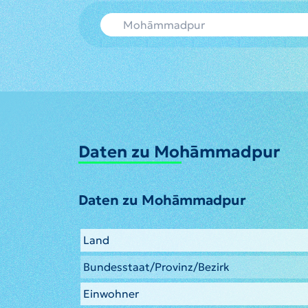
Daten zu Mohāmmadpur
Daten zu Mohāmmadpur
Land
Bundesstaat/Provinz/Bezirk
Einwohner