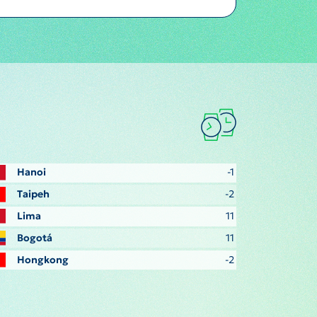
Hanoi
-1
Taipeh
-2
Lima
11
Bogotá
11
Hongkong
-2