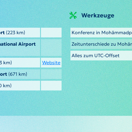
Werkzeuge
ort
(223 km)
Konferenz in Mohāmmadpu
ational Airport
Zeitunterschiede zu Moh
Alles zum UTC-Offset
3 km)
Website
port
(671 km)
0 km)