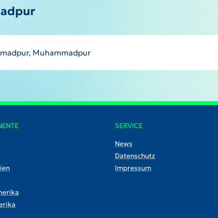
adpur
madpur, Muhammadpur
NENTE
SERVICE
News
Datenschutz
ien
Impressum
erika
rika