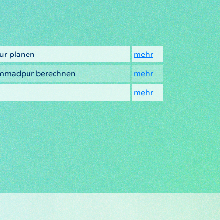
r planen
mehr
āmmadpur berechnen
mehr
mehr