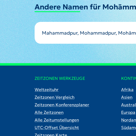
Andere Namen für Mohāmm
Mahammadpur, Mohammadpur, Mohām
ZEITZONEN WERKZEUGE
KONTI
Weltzeituhr
Afrika
Zeitzonen Vergleich
Asien
Zeitzonen Konferenzplaner
Austral
Alle Zeitzonen
Europa
Alle Zeitumstellungen
Nordam
UTC-Offset Übersicht
Südame
Zeitzonen Karte