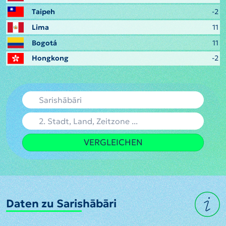
Taipeh
-2
Lima
11
Bogotá
11
Hongkong
-2
VERGLEICHEN
Daten zu Sarishābāri