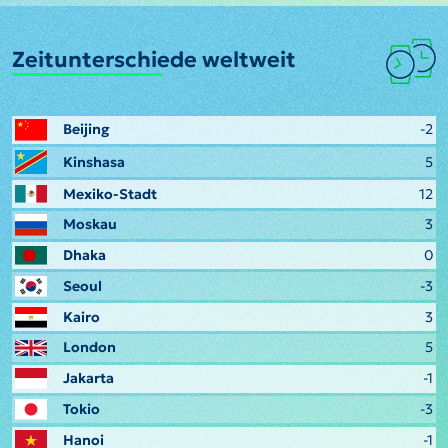
Zeitunterschiede weltweit
Beijing
-2
Kinshasa
5
Mexiko-Stadt
12
Moskau
3
Dhaka
0
Seoul
-3
Kairo
3
London
5
Jakarta
-1
Tokio
-3
Hanoi
-1