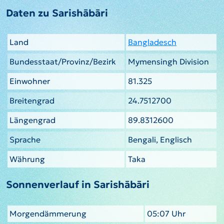
Daten zu Sarishābāri
Land
Bangladesch
Bundesstaat/Provinz/Bezirk
Mymensingh Division
Einwohner
81.325
Breitengrad
24.7512700
Längengrad
89.8312600
Sprache
Bengali, Englisch
Währung
Taka
Sonnenverlauf in Sarishābāri
Morgendämmerung
05:07 Uhr