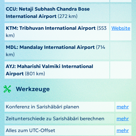
CCU: Netaji Subhash Chandra Bose
International Airport
(272 km)
KTM: Tribhuvan International Airport
(553
Website
km)
MDL: Mandalay International Airport
(714
km)
AYJ: Maharishi Valmiki International
Airport
(801 km)
Werkzeuge
Konferenz in Sarishābāri planen
mehr
Zeitunterschiede zu Sarishābāri berechnen
mehr
Alles zum UTC-Offset
mehr