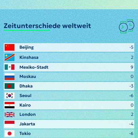
Zeitunterschiede weltweit
Beijing
-5
Kinshasa
2
Mexiko-Stadt
9
Moskau
0
Dhaka
-3
Seoul
-6
Kairo
0
London
2
Jakarta
-4
Tokio
-6