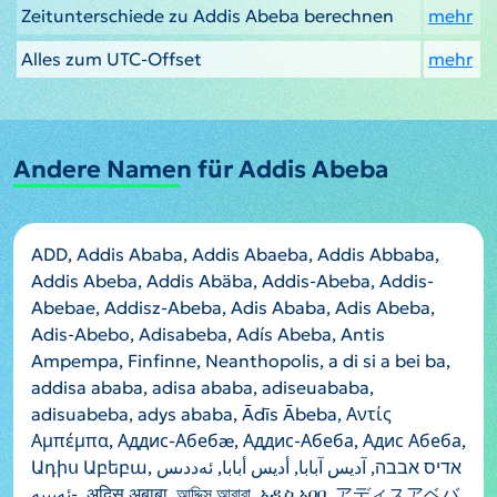
Zeitunterschiede zu Addis Abeba berechnen
mehr
Alles zum UTC-Offset
mehr
Andere Namen für Addis Abeba
ADD, Addis Ababa, Addis Abaeba, Addis Abbaba,
Addis Abeba, Addis Abäba, Addis-Abeba, Addis-
Abebae, Addisz-Abeba, Adis Ababa, Adis Abeba,
Adis-Abebo, Adisabeba, Adís Abeba, Antis
Ampempa, Finfinne, Neanthopolis, a di si a bei ba,
addisa ababa, adisa ababa, adiseuababa,
adisuabeba, adys ababa, Ādīs Ābeba, Αντίς
Αμπέμπα, Аддис-Абебæ, Аддис-Абеба, Адис Абеба,
Ադիս Աբեբա, אדיס אבבה, آدیس آبابا, أديس أبابا, ئەددىس
-ئەبىبە, अदिस अबाबा, আদ্দিস আবাবা, አዲስ አበባ, アディスアベバ,