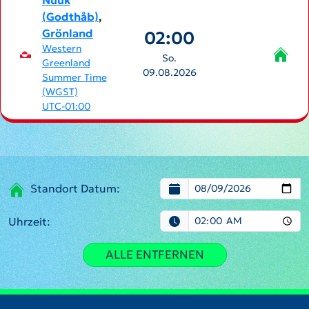
Nuuk
(Godthåb)
,
Grönland
02:00
Western
So.
Greenland
09.08.2026
Summer Time
(WGST)
UTC-01:00
Standort Datum:
Uhrzeit:
ALLE ENTFERNEN