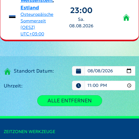
Weissenstein
,
Estland
23:00
Osteuropäische
Sa.
Sommerzeit
08.08.2026
(OESZ)
UTC+03:00
Standort Datum:
Uhrzeit:
ALLE ENTFERNEN
ZEITZONEN WERKZEUGE