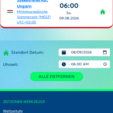
Székesfehérvár
,
06:00
Ungarn
Mitteleuropäische
So.
Sommerzeit (MESZ)
09.08.2026
UTC+02:00
Standort Datum:
Uhrzeit:
ALLE ENTFERNEN
ZEITZONEN WERKZEUGE
Weltzeituhr