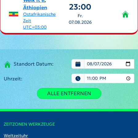
Welk’īt’ē
,
23:00
Äthiopien
Ostafrikanische
Fr.
Zeit
07.08.2026
UTC+03:00
Standort Datum:
Uhrzeit:
ALLE ENTFERNEN
ZEITZONEN WERKZEUGE
Weltzeituhr