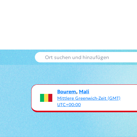
Bourem
,
Mali
Mittlere Greenwich-Zeit (GMT)
UTC+00:00