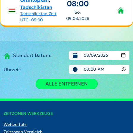
Oltintopkan
,
08:00
Tadschikistan
So.
Tadschikistan-Zeit
09.08.2026
UTC+05:00
Standort Datum:
Uhrzeit:
ALLE ENTFERNEN
ZEITZONEN WERKZEUGE
Weltzeituhr
Zeitzonen Vergleich