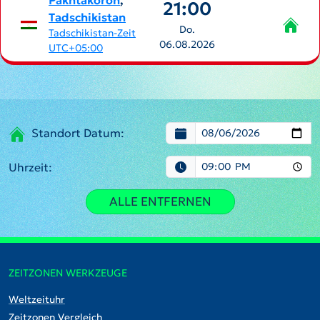
Pakhtakoron
,
21:00
Tadschikistan
Do.
Tadschikistan-Zeit
06.08.2026
UTC+05:00
Standort Datum:
Uhrzeit:
ALLE ENTFERNEN
ZEITZONEN WERKZEUGE
Weltzeituhr
Zeitzonen Vergleich