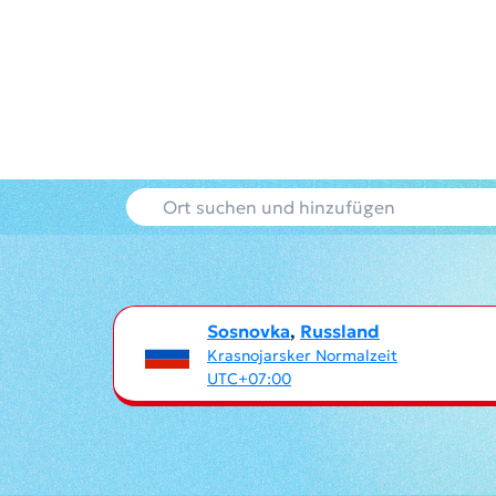
Sosnovka
,
Russland
Krasnojarsker Normalzeit
UTC+07:00