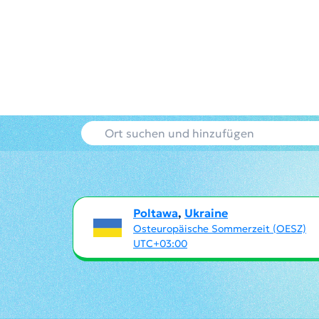
Poltawa
,
Ukraine
Osteuropäische Sommerzeit (OESZ)
UTC+03:00