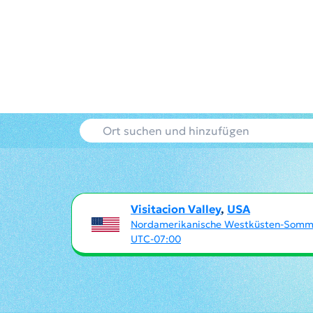
Visitacion Valley
,
USA
Nordamerikanische Westküsten-Somm
UTC-07:00