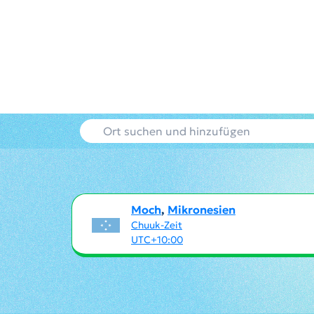
Moch
,
Mikronesien
Chuuk-Zeit
UTC+10:00