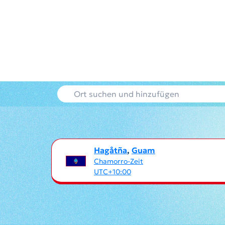
Hagåtña
,
Guam
Chamorro-Zeit
UTC+10:00